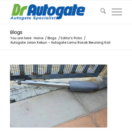
Blogs
You are here:
Home
/
Blogs
/
Editor's Picks
/
Autogate Jalan Kebun – Autogate Lama Rosak Berulang Kali