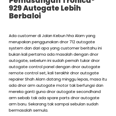
Pemasangan Tronica®
929 Autogate Lebih
Berbaloi
Ada customer di Jalan Kebun hha Alam yang
merupakan penggunakan dnor 712 autogate
system dan dari apa yang customer beritahu ini
bukan kali pertama ada masalah dengan dnor
autogate, sebelum ini sudah pernah tukar dnor
autogate control panel dengan dnor autogate
remote control set, kali terakhir dnor autogate
repairer Shah Alam datang minggu lepas, masa itu
ada dnor arm autogate motor tak berfungsi dan
mereka ganti guna dnor autogate secondhand
arm sebab tak ada spare parts dnor autogate
arm baru. Sekarang tak sampai sebulan sudah
bermasalah semula.