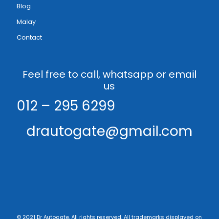
Blog
Malay
Contact
Feel free to call, whatsapp or email
us
012 – 295 6299
drautogate@gmail.com
© 2021 Dr Autogate. All rights reserved. All trademarks displayed on