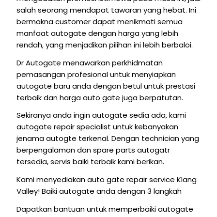
salah seorang mendapat tawaran yang hebat. Ini
bermakna customer dapat menikmati semua
manfaat autogate dengan harga yang lebih
rendah, yang menjadikan pilihan ini lebih berbaloi.
Dr Autogate menawarkan perkhidmatan
pemasangan profesional untuk menyiapkan
autogate baru anda dengan betul untuk prestasi
terbaik dan harga auto gate juga berpatutan.
Sekiranya anda ingin autogate sedia ada, kami
autogate repair specialist untuk kebanyakan
jenama autogte terkenal. Dengan technician yang
berpengalaman dan spare parts autogatr
tersedia, servis baiki terbaik kami berikan.
Kami menyediakan auto gate repair service Klang
Valley! Baiki autogate anda dengan 3 langkah
Dapatkan bantuan untuk memperbaiki autogate