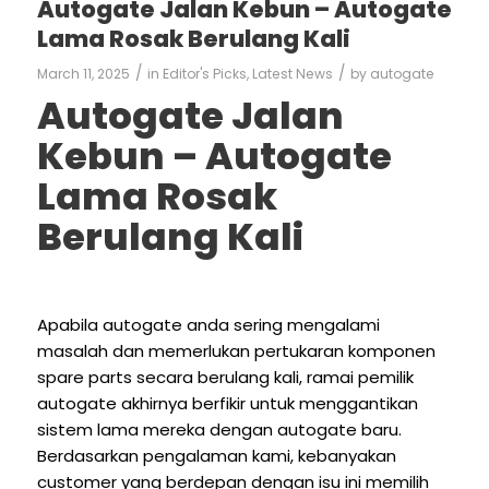
Autogate Jalan Kebun – Autogate
Lama Rosak Berulang Kali
/
/
March 11, 2025
in
Editor's Picks
,
Latest News
by
autogate
Autogate Jalan
Kebun – Autogate
Lama Rosak
Berulang Kali
Apabila autogate anda sering mengalami
masalah dan memerlukan pertukaran komponen
spare parts secara berulang kali, ramai pemilik
autogate akhirnya berfikir untuk menggantikan
sistem lama mereka dengan autogate baru.
Berdasarkan pengalaman kami, kebanyakan
customer yang berdepan dengan isu ini memilih