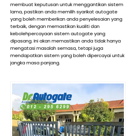
membuat keputusan untuk menggantikan sistem
lama, pastikan anda memilih syarikat autogate
yang boleh memberikan anda penyelesaian yang
terbaik, dengan memastikan kualiti dan
kebolehpercayaan sistem autogate yang
dipasang. Ini akan memastikan anda tidak hanya
mengatasi masalah semasa, tetapi juga
mendapatkan sistem yang boleh dipercayai untuk
jangka masa panjang.