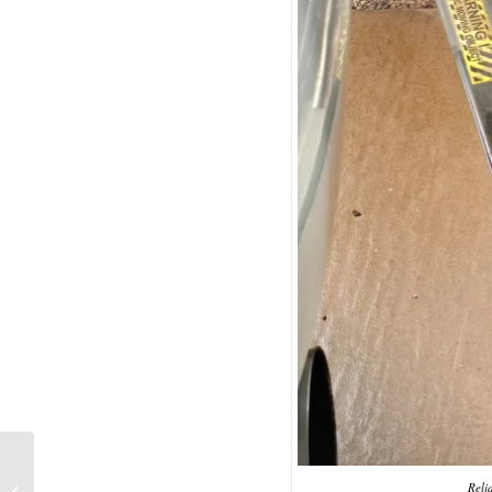
Cracked Bearing on
Right-Side Autogate
Reli