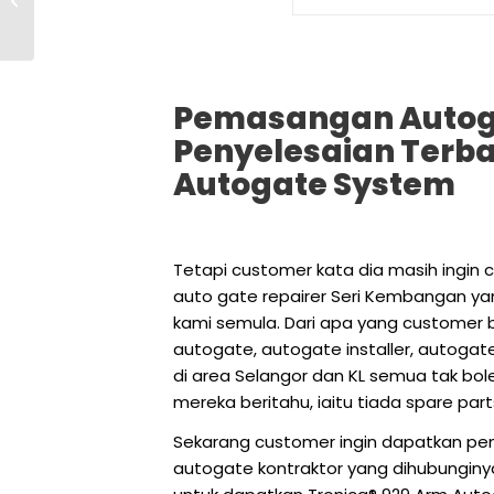
Causes Gate to Fall
and Prevents It from...
Pemasangan Autog
Penyelesaian Terba
Autogate System
Tetapi customer kata dia masih ingin
auto gate repairer Seri Kembangan ya
kami semula. Dari apa yang customer b
autogate, autogate installer, autogat
di area Selangor dan KL semua tak bo
mereka beritahu, iaitu tiada spare pa
Sekarang customer ingin dapatkan p
autogate kontraktor yang dihubunginy