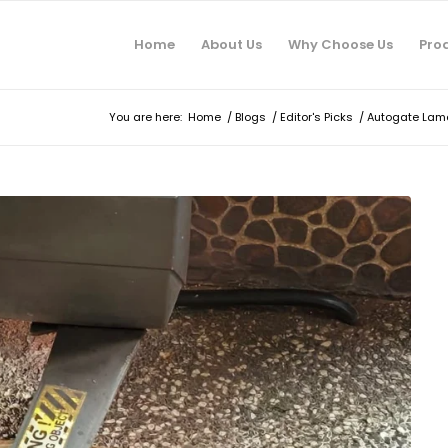
Home
About Us
Why Choose Us
Pro
You are here:
Home
/
Blogs
/
Editor's Picks
/
Autogate Lama