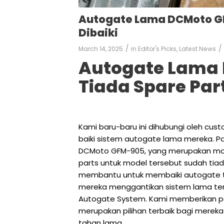
Autogate Lama DCMoto GF
Dibaiki
/
/
March 14, 2025
in
Editor's Picks
,
Latest News
Autogate Lama
Tiada Spare Par
Kami baru-baru ini dihubungi oleh cus
baiki sistem autogate lama mereka. 
DCMoto GFM-905, yang merupakan mod
parts untuk model tersebut sudah tiad
membantu untuk membaiki autogate 
mereka menggantikan sistem lama ters
Autogate System. Kami memberikan p
merupakan pilihan terbaik bagi mereka
tahan lama.