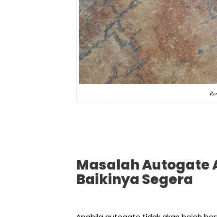
Re
Masalah Autogate
Baikinya Segera
Apabila autogate tidak akan boleh berf