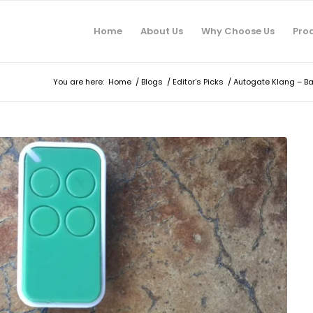
Home
About Us
Why Choose Us
Pro
You are here:
Home
/
Blogs
/
Editor's Picks
/
Autogate Klang – Ba