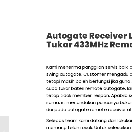
Autogate Receiver 
Tukar 433MHz Remo
Kami menerima panggilan servis baiki 
swing autogate. Customer mengadu a
tetapi masih boleh berfungsi jika gun
cuba tukar bateri remote autogate, 
tetap tidak memberi respon. Apabila
sama, ini menandakan puncanya bukan
daripada autogate remote receiver ata
Selepas team kami datang dan lakukan
Tronica® Arm
memang telah rosak. Untuk selesaikan 
Autogate – Pilihan