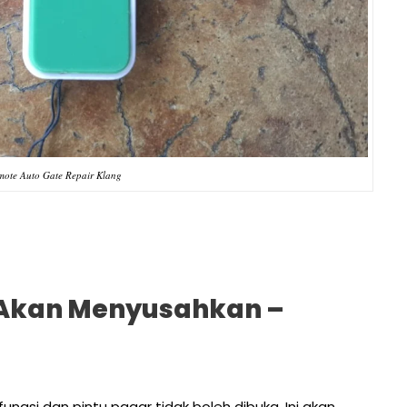
mote Auto Gate Repair Klang
 Akan Menyusahkan –
ungsi dan pintu pagar tidak boleh dibuka. Ini akan