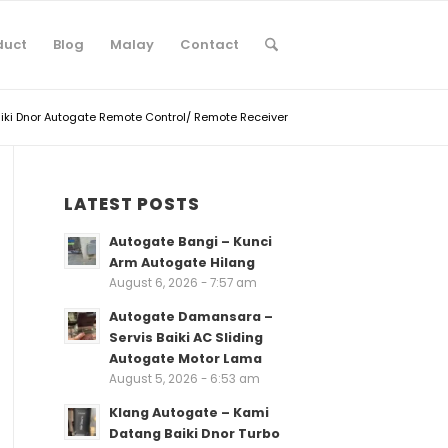
duct
Blog
Malay
Contact
iki Dnor Autogate Remote Control/ Remote Receiver
LATEST POSTS
Autogate Bangi – Kunci
Arm Autogate Hilang
August 6, 2026 - 7:57 am
Autogate Damansara –
Servis Baiki AC Sliding
Autogate Motor Lama
August 5, 2026 - 6:53 am
Klang Autogate – Kami
Datang Baiki Dnor Turbo