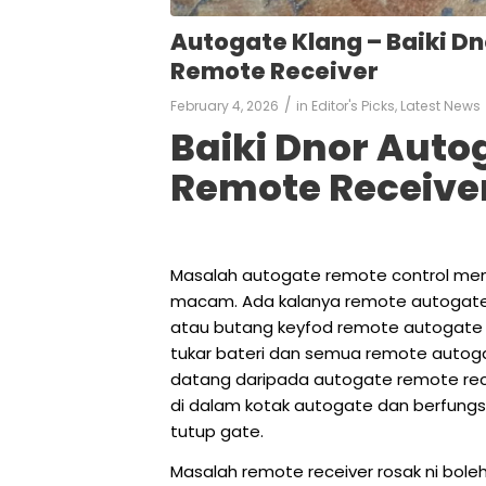
Autogate Klang – Baiki D
Remote Receiver
/
February 4, 2026
in
Editor's Picks
,
Latest News
Baiki Dnor Auto
Remote Receive
Masalah autogate remote control me
macam. Ada kalanya remote autogate i
atau butang keyfod remote autogate 
tukar bateri dan semua remote autog
datang daripada autogate remote recei
di dalam kotak autogate dan berfungs
tutup gate.
Masalah remote receiver rosak ni bol