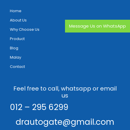
Home
About Us
Message Us on WhatsApp
Why Choose Us
Product
Blog
Malay
Contact
Feel free to call, whatsapp or email
us
012 – 295 6299
drautogate@gmail.com