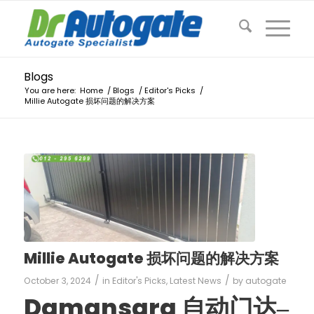
Blogs
You are here:
Home
/
Blogs
/
Editor's Picks
/
Millie Autogate 损坏问题的解决方案
Millie Autogate 损坏问题的解决方案
/
/
October 3, 2024
in
Editor's Picks
,
Latest News
by
autogate
Damansara
自动门达–