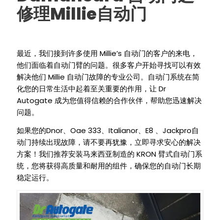
Millie
修理
自动门
Millie’s
最近，我们接到许多使用
自动门的客户的来电，
他们面临着自动门臂的问题。很多客户开始寻找可以有效
Millie
解决他们
自动门故障的专业公司。自动门系统在简
Dr
化您的日常生活中起着至关重要的作用，让
Autogate
成为您值得信赖的合作伙伴，帮助您迅速解决
问题。
Dnor
Oae 333
Italianor
E8
Jackpro
如果您的
、
、
、
、
自
动门持续出现故障，请不要再犹豫，立即寻求安心的解决
KRON
方案！我们推荐安装马来西亚制造的
臂式自动门系
统，您将获得高质量和耐用的组件，确保您的自动门长期
稳定运行。