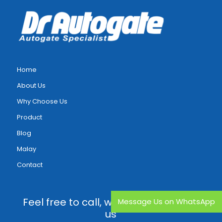
Home
About Us
Why Choose Us
Product
Blog
Malay
Contact
Feel free to call, whatsapp or email
Message Us on WhatsApp
us