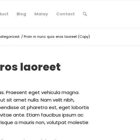
duct
Blog
Malay
Contact
ategorized
/
Proin in nunc quis eros laoreet (Copy)
eros laoreet
stas. Praesent eget vehicula magna.
t sit amet nulla. Nam velit nibh,
spendisse at pharetra est, eget lobortis
 vitae ante. Etiam faucibus ipsum ac
risque a mauris non, volutpat molestie