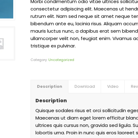
Morbi condimentum odio vitae ultrices sollicitu
consectetur adipiscing elit. Maecenas ut hendre
rutrum elit. Nam sed neque sit amet neque tem
bibendum ante eu, lacinia risus. Aliquam accum
mauris luctus nunc, a dapibus erat sem bibendu
ullamcorper velit non, feugiat enim. Vivamus ac
tristique ex pulvinar.
Category:
Uncategorized
Description
Download
Video
Rev
Description
Quisque sodales risus et orci sollicitudin e
Maecenas ut diam eget lorem efficitur blandit
ultrices quis cursus non, gravida sed ligula.
lobortis urna. Proin in nunc quis eros laoree