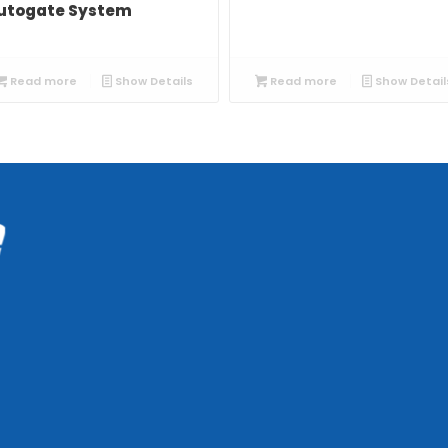
utogate System
Read more
Show Details
Read more
Show Detail