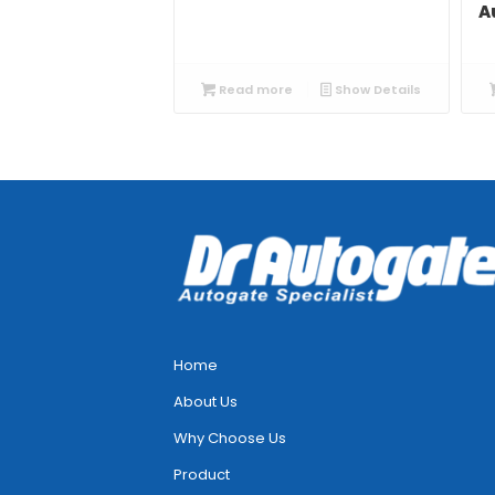
A
Read more
Show Details
Home
About Us
Why Choose Us
Product