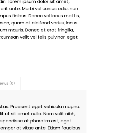
din. Lorem ipsum dolor sit amet,
rit ante. Morbi vel cursus odio, non
pus finibus. Donec vel lacus mattis,
san, quam at eleifend varius, lacus
m mauris. Donec et erat fringilla,
cumsan velit vel felis pulvinar, eget
iews (0)
gestas. Praesent eget vehicula magna.
 ut sit amet nulla. Nam velit nibh,
 Suspendisse at pharetra est, eget
t semper at vitae ante. Etiam faucibus