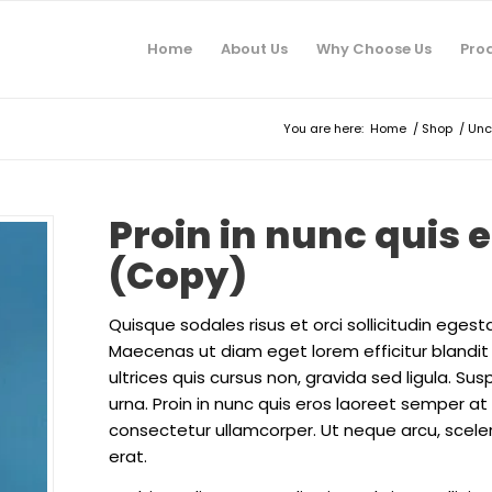
Home
About Us
Why Choose Us
Pro
You are here:
Home
/
Shop
/
Unc
Proin in nunc quis 
(Copy)
Quisque sodales risus et orci sollicitudin ege
Maecenas ut diam eget lorem efficitur blandit u
ultrices quis cursus non, gravida sed ligula. Su
urna. Proin in nunc quis eros laoreet semper at
consectetur ullamcorper. Ut neque arcu, scele
erat.