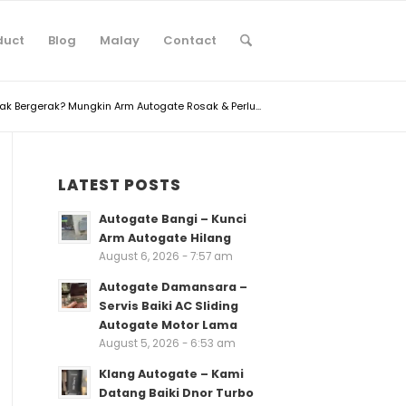
duct
Blog
Malay
Contact
ak Bergerak? Mungkin Arm Autogate Rosak & Perlu...
LATEST POSTS
Autogate Bangi – Kunci
Arm Autogate Hilang
August 6, 2026 - 7:57 am
Autogate Damansara –
Servis Baiki AC Sliding
Autogate Motor Lama
August 5, 2026 - 6:53 am
Klang Autogate – Kami
Datang Baiki Dnor Turbo