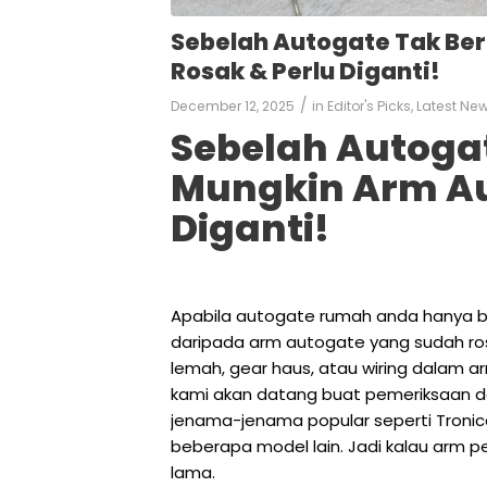
Sebelah Autogate Tak Be
Rosak & Perlu Diganti!
/
December 12, 2025
in
Editor's Picks
,
Latest Ne
Sebelah Autoga
Mungkin Arm Au
Diganti!
Apabila autogate rumah anda hanya b
daripada arm autogate yang sudah rosa
lemah, gear haus, atau wiring dalam a
kami akan datang buat pemeriksaan da
jenama-jenama popular seperti Tronica
beberapa model lain. Jadi kalau arm pe
lama.