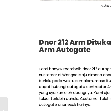
Folding
Dnor 212 Arm Dituk
Arm Autogate
Kami banyak membaiki dnor 212 autog
customer di Wangsa Maju dimana dnor 
berlalu pada waktu semalam, masa itu 
dapat hubungi autogate contractor Am
yang syorkan oleh abangnya. Kami aja
keluar terlebih dahulu. Customer tela
autogate dnor esok harinya.
Berhati-hati Memilih
Autogate Installer &