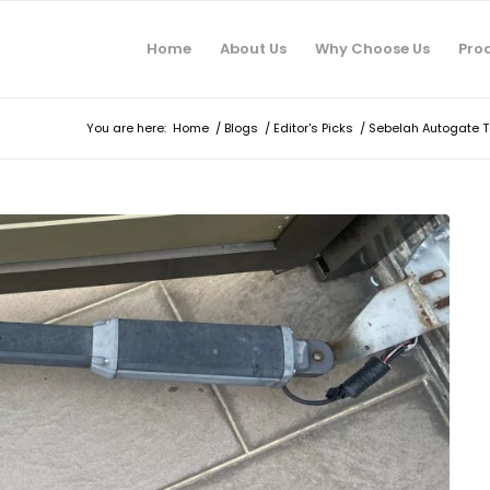
Home
About Us
Why Choose Us
Pro
You are here:
Home
/
Blogs
/
Editor's Picks
/
Sebelah Autogate T