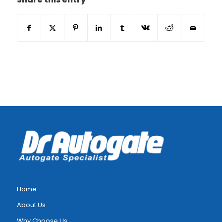
Home
About Us
Why Choose Us