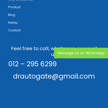
Product
Blog
Malay
Contact
Feel free to call, whatsapp or email
Message Us on WhatsApp
us
012 – 295 6299
drautogate@gmail.com