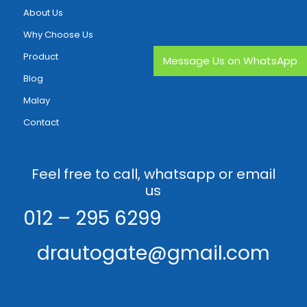
About Us
Why Choose Us
Product
Message Us on WhatsApp
Blog
Malay
Contact
Feel free to call, whatsapp or email
us
012 – 295 6299
drautogate@gmail.com