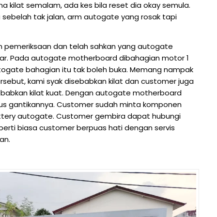
na kilat semalam, ada kes bila reset dia okay semula.
u sebelah tak jalan, arm autogate yang rosak tapi
an pemeriksaan dan telah sahkan yang autogate
akar. Pada autogate motherboard dibahagian motor 1
utogate bahagian itu tak boleh buka. Memang nampak
sebut, kami syak disebabkan kilat dan customer juga
sebabkan kilat kuat. Dengan autogate motherboard
erus gantikannya. Customer sudah minta komponen
ttery autogate. Customer gembira dapat hubungi
erti biasa customer berpuas hati dengan servis
an.