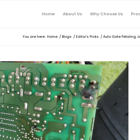
Home
About Us
Why Choose Us
Pro
You are here:
Home
/
Blogs
/
Editor's Picks
/
Auto Gate Petaling 