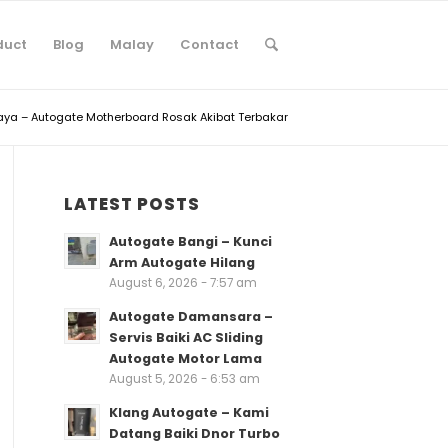
duct
Blog
Malay
Contact
Jaya – Autogate Motherboard Rosak Akibat Terbakar
LATEST POSTS
Autogate Bangi – Kunci
Arm Autogate Hilang
August 6, 2026 - 7:57 am
Autogate Damansara –
Servis Baiki AC Sliding
Autogate Motor Lama
August 5, 2026 - 6:53 am
Klang Autogate – Kami
Datang Baiki Dnor Turbo