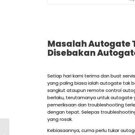
Masalah Autogate T
Disebakan Autogat
Setiap hari kami terima dan buat serv
yang paling biasa ialah autogate tak 
sangkut ataupun remote control auto
berlaku, terutamanya untuk autogate 
pemeriksaan dan troubleshooting terl
dengan tepat. Selepas troubleshooti
yang rosak.
Ampang Dnor 自动门
Kebiasaannya, cuma perlu tukar autoga
再次故障｜自动门无法