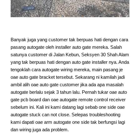
Banyak juga yang customer tak berpuas hati dengan cara
pasang autogate oleh installer auto gate mereka. Salah
satunya customer di Jalan Kebun, Seksyen 30 Shah Alam
yang tak berpuas hati dengan auto gate installer nya. Anda
tengoklah cara autogate wiring mereka, main pasang je
oae auto gate bracket tersebut. Sekarang ni kamilah jadi
ambil alih oae auto gate customer jika ada apa masalah
autogate berlalu sejak 3 tahun lalu. Pernah tukar oae auto
gate pcb board dan oae autogate remote control receiver
sebelum ini. Kali ini kami datang lagi sebab one side oae
autogate stuck can not close. Selepas troubleshooting
kami dapati oae arm autogate one side tak berfungsi lagi
dan wiring juga ada problem.