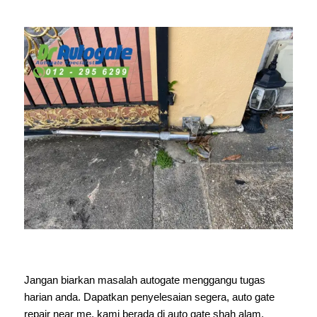
Jangan biarkan masalah autogate menggangu tugas
harian anda. Dapatkan penyelesaian segera, auto gate
repair near me, kami berada di auto gate shah alam,