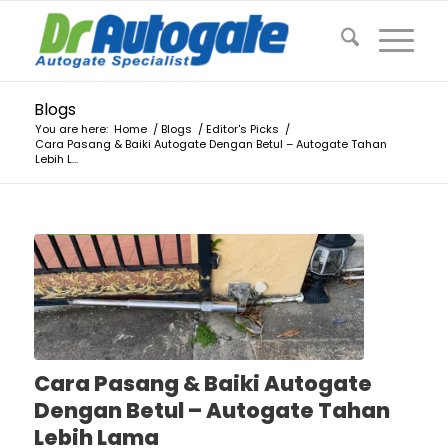
Blogs
You are here:
Home
/
Blogs
/
Editor's Picks
/
Cara Pasang & Baiki Autogate Dengan Betul – Autogate Tahan
Lebih L...
Cara Pasang & Baiki Autogate
Dengan Betul – Autogate Tahan
Lebih Lama