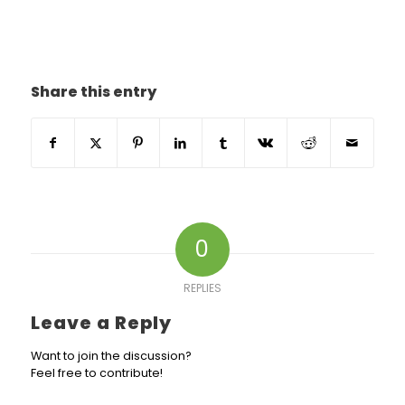
Section U11 (Bukit Bandaraya), Section U12 (Desa
Alam & Cahaya Alam), Section U13 (Setia Alam).
Share this entry
0
REPLIES
Leave a Reply
Want to join the discussion?
Feel free to contribute!