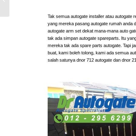
Install & Repair
Autogate Immed...
Tak semua autogate installer atau autogate 
yang mereka pasang autogate rumah anda dulu
autogate arm set dekat mana-mana auto gate
tak ada simpan autogate spareparts. Itu ya
mereka tak ada spare parts autogate. Tapi jan
buat, kami boleh tolong, kami ada semua au
salah satunya dnor 712 autogate dan dnor 2