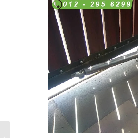
Gforce Sliding
Autogate Specialist –