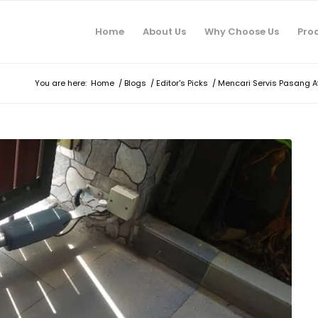
Home
About Us
Why Choose Us
Pro
You are here:
Home
/
Blogs
/
Editor's Picks
/
Mencari Servis Pasang A