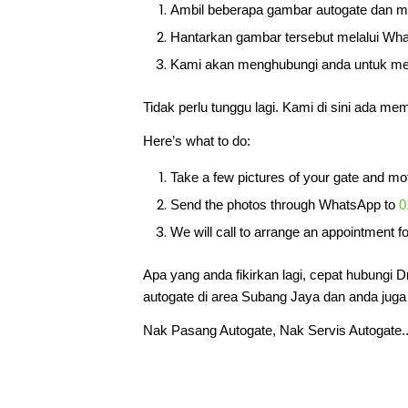
Ambil beberapa gambar autogate dan mo
Hantarkan gambar tersebut melalui Wh
Kami akan menghubungi anda untuk me
Tidak perlu tunggu lagi. Kami di sini ada me
Here’s what to do:
Take a few pictures of your gate and mo
Send the photos through WhatsApp to
0
We will call to arrange an appointment f
Apa yang anda fikirkan lagi, cepat hubungi 
autogate di area Subang Jaya dan anda juga 
Nak Pasang Autogate, Nak Servis Autogate.. 
Pasang & Baiki Autogate Jalan SP 7/1 Banda
7/3 Bandar Saujana Putra, Jalan SP 7/4 Ban
SP 7/6 Bandar Saujana Putra, Jalan SP 7/7 