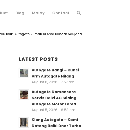
duct
Blog
Malay
Contact
tau Baiki Autogate Rumah Di Area Bandar Saujana...
LATEST POSTS
Autogate Bangi – Kunci
Arm Autogate Hilang
August 6, 2026 - 7:57 am
Autogate Damansara –
Servis Baiki AC Sliding
Autogate Motor Lama
August 5, 2026 - 6:53 am
Klang Autogate – Kami
Datang Baiki Dnor Turbo