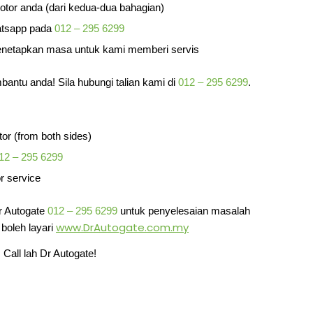
tor anda (dari kedua-dua bahagian)
atsapp pada
012 – 295 6299
netapkan masa untuk kami memberi servis
mbantu anda! Sila hubungi talian kami di
012 – 295 6299
.
tor (from both sides)
12 – 295 6299
or service
Dr Autogate
012 – 295 6299
untuk penyelesaian masalah
www.DrAutogate.com.my
boleh layari
Call lah Dr Autogate!
r Saujana Putra, Jalan SP 7/2 Bandar Saujana Putra, Jalan SP
dar Saujana Putra, Jalan SP 7/5 Bandar Saujana Putra, Jalan
Bandar Saujana Putra, Jalan SP 7/8 Bandar Saujana Putra,