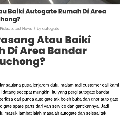
au Baiki Autogate Rumah Di Area
chong?
/
 Picks
,
Latest News
by
autogate
Pasang Atau Baiki
 Di Area Bandar
Puchong?
bandar saujana putra jenjarom dulu, malam tadi customer call kami
i datang secepat mungkin. Itu yang pergi autogate bandar
 periksa cari punca auto gate tak boleh buka dan dnor auto gate
o gate spare parts dari van service dan gantikannya. Jadi
rlu masuk lambat ialah masalah autogate dah selesai tak