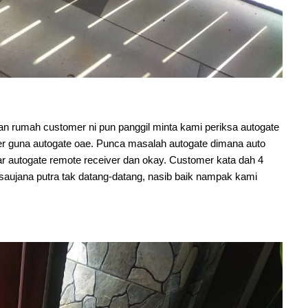
n rumah customer ni pun panggil minta kami periksa autogate
er guna autogate oae. Punca masalah autogate dimana auto
ar autogate remote receiver dan okay. Customer kata dah 4
ar saujana putra tak datang-datang, nasib baik nampak kami