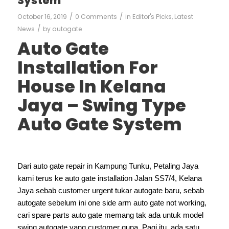
System
/
/
October 16, 2019
0 Comments
in
Editor's Picks
,
Latest
/
News
by
autogate
Auto Gate
Installation For
House In Kelana
Jaya – Swing Type
Auto Gate System
Dari auto gate repair in Kampung Tunku, Petaling Jaya
kami terus ke auto gate installation Jalan SS7/4, Kelana
Jaya sebab customer urgent tukar autogate baru, sebab
autogate sebelum ini one side arm auto gate not working,
cari spare parts auto gate memang tak ada untuk model
swing autogate yang customer guna. Pagi itu, ada satu