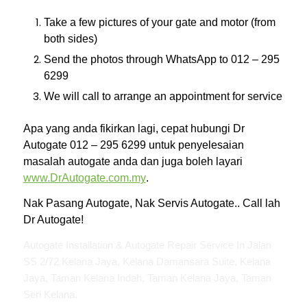
Take a few pictures of your gate and motor (from
both sides)
Send the photos through WhatsApp to 012 – 295
6299
We will call to arrange an appointment for service
Apa yang anda fikirkan lagi, cepat hubungi Dr
Autogate 012 – 295 6299 untuk penyelesaian
masalah autogate anda dan juga boleh layari
www.DrAutogate.com.my
.
Nak Pasang Autogate, Nak Servis Autogate.. Call lah
Dr Autogate!
Autogate Installation & Autogate Repair Service In Jalan
SS 2/72 Kelana Jaya, Kelana Damansara Suite, Kelana
Jaya, Taman Kelana Indah, Taman Kelana Jaya, Taman
Seri Kelana.