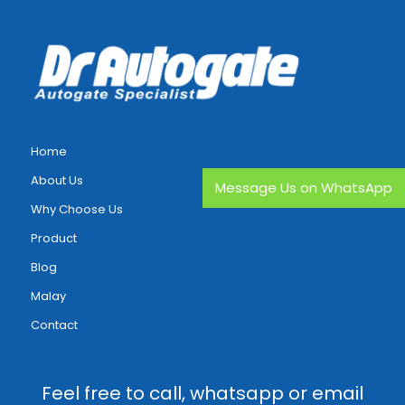
Home
About Us
Message Us on WhatsApp
Why Choose Us
Product
Blog
Malay
Contact
Feel free to call, whatsapp or email