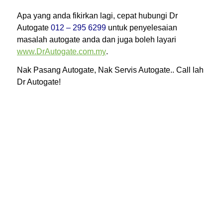
Apa yang anda fikirkan lagi, cepat hubungi Dr
Autogate
012 – 295 6299
untuk penyelesaian
masalah autogate anda dan juga boleh layari
www.DrAutogate.com.my
.
Nak Pasang Autogate, Nak Servis Autogate.. Call lah
Dr Autogate!
Supply, install dan repair DCMoto Autogate Malaysia
dengan model folding autogate DC moto 925, DC moto
gfm925w, DCMoto GFM-925AL swing/ folding gate kuala
lumpur, DC moto GFM705 motor sliding gate.
Pemasangan autogate dan baiki autogate di Rawang Tin,
Rawang Tin Fields, Taman Rawang, Taman Rawang
Idaman, Taman Rawang Jaya, Taman Rawang Perdana,
Taman Rawang Putra, Taman Rawang Tin, Taman
Regensi Rawang, Taman Sari, Taman Saujana Rawang,