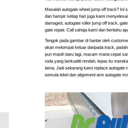
Masalah autogate wheel jump off track? Ini
dan hampir setiap hari juga kami menyelesaik
damaged, autogate roller jump off track, ga
gate repair. Call sahaja kami dan beritahu 
Tengok pada gambar di hantar oleh customer 
akan melompat keluar daripada track, padah
pun masih baru lagi, macam mana cepat san
roda yang berkualiti rendah, lepas itu mere
lama. Jadi sekarang kami replace autogate ro
semula lebel dan alignment arm autogate mo
Jangan Berterusan
Baiki Autogate Rosak