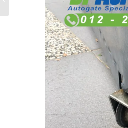
Anda – Tukar
Kepada FBM Arm
Autogate...