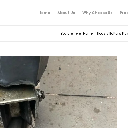
Home
About Us
Why Choose Us
Pro
You are here:
Home
/
Blogs
/
Editor's Pic