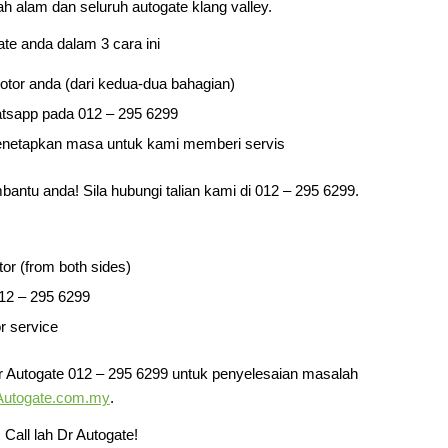
ah alam dan seluruh autogate klang valley.
te anda dalam 3 cara ini
tor anda (dari kedua-dua bahagian)
atsapp pada 012 – 295 6299
netapkan masa untuk kami memberi servis
mbantu anda! Sila hubungi talian kami di 012 – 295 6299.
tor (from both sides)
12 – 295 6299
or service
Dr Autogate 012 – 295 6299 untuk penyelesaian masalah
utogate.com.my
.
Call lah Dr Autogate!