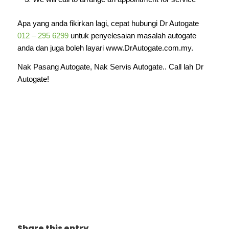
Apa yang anda fikirkan lagi, cepat hubungi Dr Autogate
012 – 295 6299
untuk penyelesaian masalah autogate
anda dan juga boleh layari www.DrAutogate.com.my.
Nak Pasang Autogate, Nak Servis Autogate.. Call lah Dr
Autogate!
Pasang dan baiki autogate di selangor dan KL Taman
Bukit Hijau,
Cheras Heights, Cheras Road (Jinjang), Jalan
Cheras (Hingga Km 10.5), Kampung Cheras (Batu 2 1/2),
Kampung Cheras Baru, Laman Oasis Cheras Utama,
Taman Angsana (Cheras), Taman Bukit Cheras, Taman
Bukit Sri Cheras, Taman Cheras, Taman Cheras Indah,
Taman Cheras Makmur, Taman Cheras Mewah, Taman
Cheras Utama, Taman Desa Cheras, Taman Pinggiran
Cheras.
Share this entry