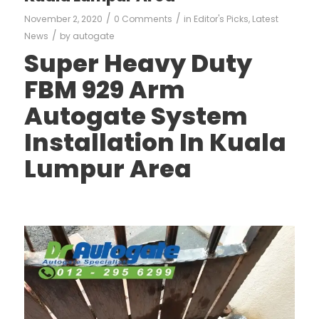
/
/
November 2, 2020
0 Comments
in
Editor's Picks
,
Latest
/
News
by
autogate
Super Heavy Duty
FBM 929 Arm
Autogate System
Installation In Kuala
Lumpur Area