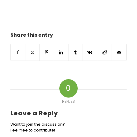
Auto Gate Installation Price Petaling Jaya – Seksyen
SS 9A, Harga Repair Autogate Control Board
Petaling Jaya – Seksyen SS 5A – SS 5D.
Share this entry
0
REPLIES
Leave a Reply
Want to join the discussion?
Feel free to contribute!