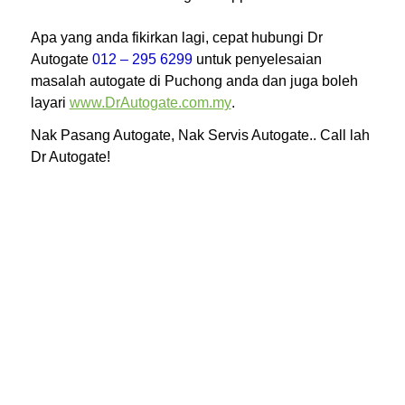
Apa yang anda fikirkan lagi, cepat hubungi Dr
Autogate
012 – 295 6299
untuk penyelesaian
masalah autogate di Puchong
anda dan juga boleh
layari
www.DrAutogate.com.my
.
Nak Pasang Autogate, Nak Servis Autogate.. Call lah
Dr Autogate!
Install Auto Gate Motor Petaling Jaya – Seksyen SS 1
– SS 3, Auto Gate Repair Service In
Petaling Jaya –
Seksyen SS 11, Servis Baiki Autogate Rosak
Petaling Jaya – Seksyen SS 20 – SS 23, Harga
Pasang Autogate Di Petaling Jaya – Seksyen SS
22A, Pembaiki Autogate Di Petaling Jaya – Seksyen
SS 24 – SS 26, autogate Installation In petaling Jaya
– Seksyen SS 4 – SS 7, Servis Pasang autogate
Petaling Jaya – Seksyen SS 4A – SS 4D, Autogate
Motor Repair Petaling Jaya – Seksyen SS 8 – SS 10,