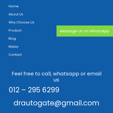
Home
About Us
Why Choose Us
Product
Message Us on WhatsApp
Blog
Malay
Contact
Feel free to call, whatsapp or email
us
012 – 295 6299
drautogate@gmail.com