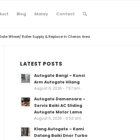
duct
Blog
Malay
Contact
Gate Wheel/ Roller Supply & Replace In Cheras Area
LATEST POSTS
Autogate Bangi – Kunci
Arm Autogate Hilang
August 6, 2026 - 7:57 am
Autogate Damansara –
Servis Baiki AC Sliding
Autogate Motor Lama
August 5, 2026 - 6:53 am
Klang Autogate – Kami
Datang Baiki Dnor Turbo