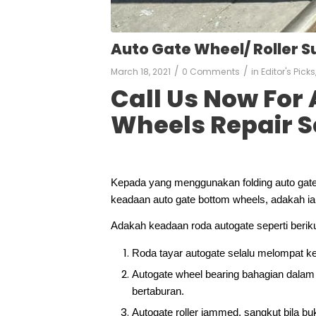
Auto Gate Wheel/ Roller S
/
/
March 18, 2021
0 Comments
in
Editor's Picks
Call Us Now For
Wheels Repair S
Kepada yang menggunakan folding auto gate 
keadaan auto gate bottom wheels, adakah ia
Adakah keadaan roda autogate seperti berik
Roda tayar autogate selalu melompat kelua
Autogate wheel bearing bahagian dalam t
bertaburan.
Autogate roller jammed, sangkut bila bu