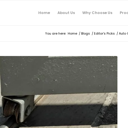
Home
About Us
Why Choose Us
Pro
You are here:
Home
/
Blogs
/
Editor's Picks
/
Auto 