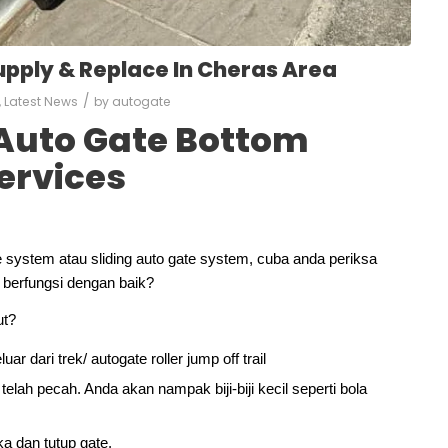
upply & Replace In Cheras Area
/
,
Latest News
by
autogate
 Auto Gate Bottom
ervices
system atau sliding auto gate system, cuba anda periksa
 berfungsi dengan baik?
ut?
r dari trek/ autogate roller jump off trail
elah pecah. Anda akan nampak biji-biji kecil seperti bola
ka dan tutup gate.