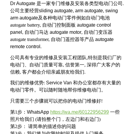
Dr Autogate
是一家专门维修及安装各类型电动门公司
.
公司主要经营
sliding autogate, arm
autogate, swing
arm autogate
及各种电动门零件例如自动门电池
autogate battery,
自动门控制面板
autogate control
panel
,
自动门马达
autogate motor
,
自动门变压器
autogate transformer,
自动门遥控器等产品
autogate
remote control
.
公司具有专业的维修及安装工程团队
,
特别是我们厂的
电动门、自动门质量可靠
,
信誉第一
,
深得广大客户的
信赖
,
客户都会介绍亲戚朋友给我们
.
我们的维修优势
:
Service Van
和办公室都存有大量的
电动门零件。可以随时随地帮你维修电动门。
只需要三个步骤就可以把你的电动门维修好
!
第
1
步：
WhatsApp
https://wa.me/60122956299
一些
照片给我们
(
请拍整个门，左边门和右边门
)
第
2
步： 请简单的描述你的问题
第
3
步：我们将与你预约时间及提供上门服务