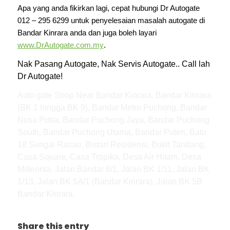
Apa yang anda fikirkan lagi, cepat hubungi Dr Autogate
012 – 295 6299 untuk penyelesaian
masalah autogate di
Bandar Kinrara
anda dan juga boleh layari
www.DrAutogate.com.my
.
Nak Pasang Autogate, Nak Servis Autogate.. Call lah
Dr Autogate!
Auto gate Shop Near Bandar Kinrara, Bandar Kinrara
(BK 1 hingga BK 9), Bandar Metro Puchong, Bandar
Nusa Putra, Bandar Puchong Jaya, Bandar Puchong
South, Bandar Puchong Utama, Bandar Puteri, Batu
18 Sungai Rasau, Bistari Residensi, Bukit Tandang,
Casa Square, Casa Tropika, Desa Air Hitam, Desa
Millennia, Jalan Bandar 6/1, Jalan BK 1/11, Jalan BK
1/13, Jalan BK 5A/1 (Bandar Kinrara), Jalan BK 5B
Bandar Kinrara.
Share this entry