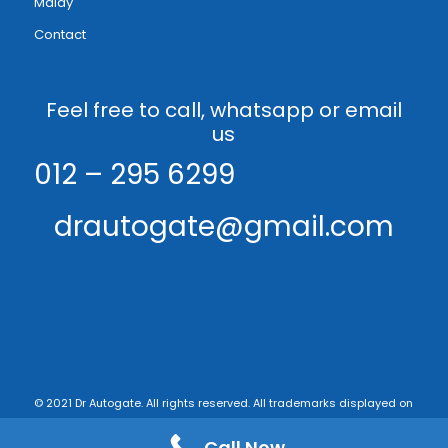
Malay
Contact
Feel free to call, whatsapp or email
us
012 – 295 6299
drautogate@gmail.com
© 2021 Dr Autogate. All rights reserved. All trademarks displayed on
this web site are the exclusive property of the respective holders. -
Call Now