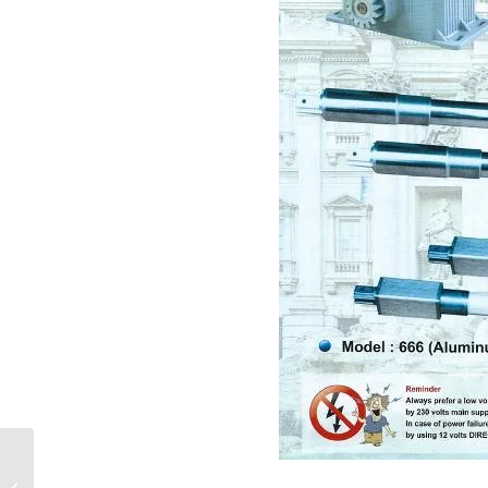
Puchong Dnor
Autogate Repair