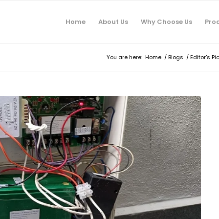
Home
About Us
Why Choose Us
Pro
You are here:
Home
/
Blogs
/
Editor's Pi