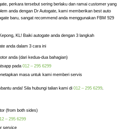
ate, perkara tersebut sering berlaku dan ramai customer yang
oblem anda dengan Dr Autogate, kami memberikan best auto
utogate baru, sangat recommend anda menggunakan FBM 929
Kepong, KL! Baiki autogate anda dengan 3 langkah
te anda dalam 3 cara ini
tor anda (dari kedua-dua bahagian)
atsapp pada
012 – 295 6299
netapkan masa untuk kami memberi servis
mbantu anda! Sila hubungi talian kami di
012 – 295 6299
.
tor (from both sides)
12 – 295 6299
or service