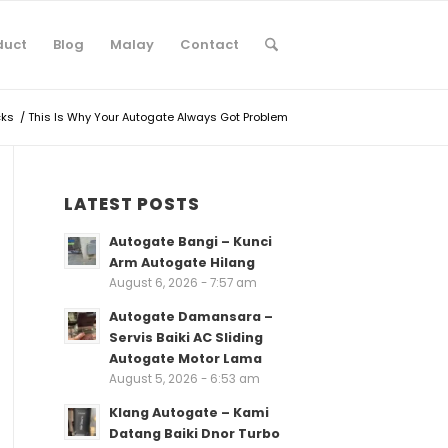
duct
Blog
Malay
Contact
cks
/
This Is Why Your Autogate Always Got Problem
LATEST POSTS
Autogate Bangi – Kunci
Arm Autogate Hilang
August 6, 2026 - 7:57 am
Autogate Damansara –
Servis Baiki AC Sliding
Autogate Motor Lama
August 5, 2026 - 6:53 am
Klang Autogate – Kami
Datang Baiki Dnor Turbo