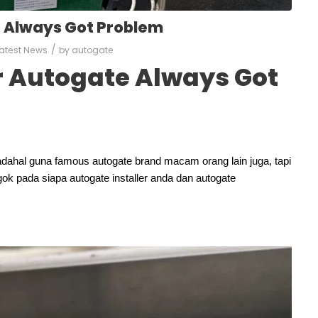
e Always Got Problem
/
atest News
by
autogate
r Autogate Always Got
adahal guna famous autogate brand macam orang lain juga, tapi
k pada siapa autogate installer anda dan autogate