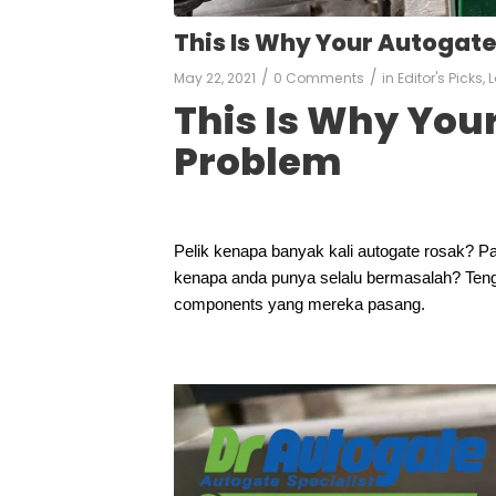
This Is Why Your Autogat
/
/
May 22, 2021
0 Comments
in
Editor's Picks
,
L
This Is Why You
Problem
Pelik kenapa banyak kali autogate rosak? P
kenapa anda punya selalu bermasalah? Tengo
components yang mereka pasang.