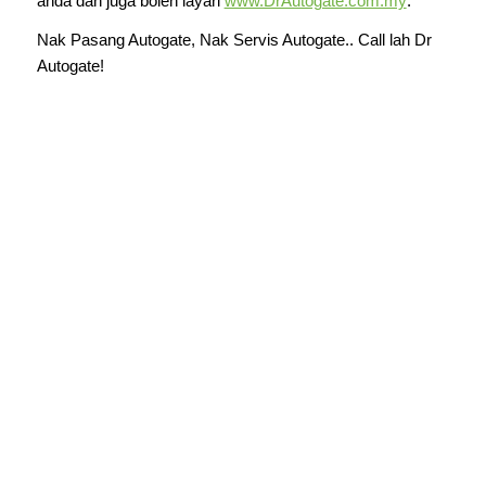
anda dan juga boleh layari
www.DrAutogate.com.my
.
Nak Pasang Autogate, Nak Servis Autogate.. Call lah Dr
Autogate!