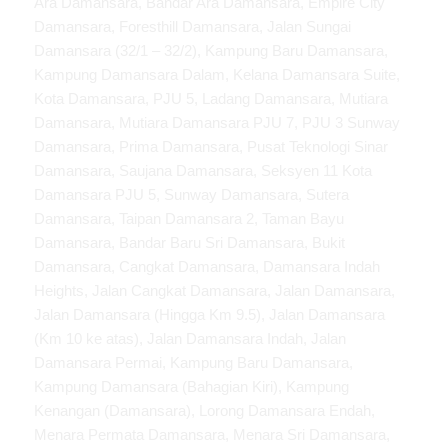
Ara Damansara, Bandar Ara Damansara, Empire City
Damansara, Foresthill Damansara, Jalan Sungai
Damansara (32/1 – 32/2), Kampung Baru Damansara,
Kampung Damansara Dalam, Kelana Damansara Suite,
Kota Damansara, PJU 5, Ladang Damansara, Mutiara
Damansara, Mutiara Damansara PJU 7, PJU 3 Sunway
Damansara, Prima Damansara, Pusat Teknologi Sinar
Damansara, Saujana Damansara, Seksyen 11 Kota
Damansara PJU 5, Sunway Damansara, Sutera
Damansara, Taipan Damansara 2, Taman Bayu
Damansara, Bandar Baru Sri Damansara, Bukit
Damansara, Cangkat Damansara, Damansara Indah
Heights, Jalan Cangkat Damansara, Jalan Damansara,
Jalan Damansara (Hingga Km 9.5), Jalan Damansara
(Km 10 ke atas), Jalan Damansara Indah, Jalan
Damansara Permai, Kampung Baru Damansara,
Kampung Damansara (Bahagian Kiri), Kampung
Kenangan (Damansara), Lorong Damansara Endah,
Menara Permata Damansara, Menara Sri Damansara,